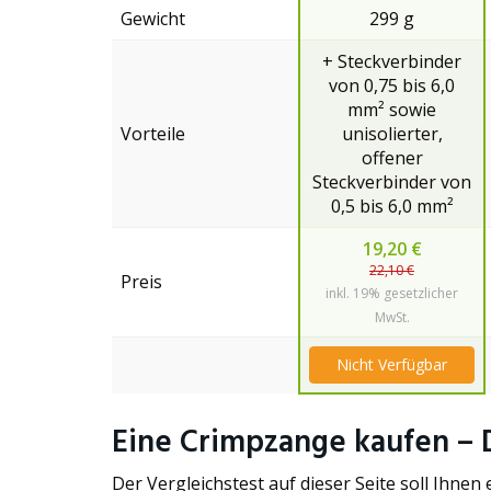
Gewicht
299 g
+ Steckverbinder
von 0,75 bis 6,0
mm² sowie
Vorteile
unisolierter,
offener
Steckverbinder von
0,5 bis 6,0 mm²
19,20 €
22,10 €
Preis
inkl. 19% gesetzlicher
MwSt.
Nicht Verfügbar
Eine Crimpzange kaufen – 
Der Vergleichstest auf dieser Seite soll Ihnen