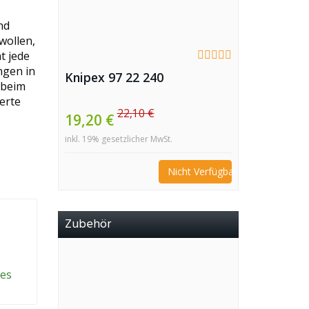
nd
wollen,
t jede
ngen in
Knipex 97 22 240
 beim
erte
22,10 €
19,20 €
inkl. 19% gesetzlicher MwSt.
Nicht Verfügbar
Zubehör
hes