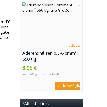
pen
. Für
 eine
e
gute
tsame
Aderendhülsen 0,5-6,0mm²
650 tlg.
8,95 €
inkl. 19% gesetzlicher MwSt.
Nicht Verfügbar
*Affiliate Links