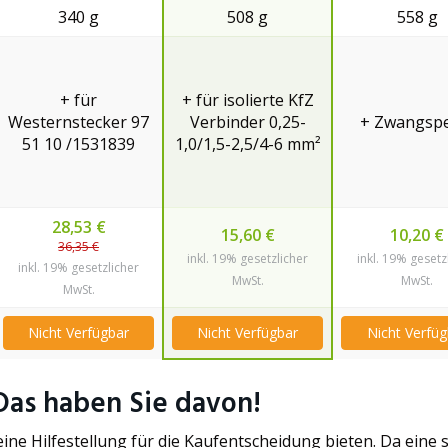
340 g
508 g
558 g
+ für
+ für isolierte KfZ
Westernstecker 97
Verbinder 0,25-
+ Zwangspe
51 10 /1531839
1,0/1,5-2,5/4-6 mm²
28,53 €
15,60 €
10,20 €
36,35 €
inkl. 19% gesetzlicher
inkl. 19% gesetz
inkl. 19% gesetzlicher
MwSt.
MwSt.
MwSt.
Nicht Verfügbar
Nicht Verfügbar
Nicht Verfüg
Das haben Sie davon!
 eine Hilfestellung für die Kaufentscheidung bieten. Da eine 