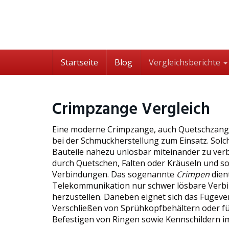
Skip
to
main
content
Startseite
Blog
Vergleichsberichte
Crimpzange Vergleich
Eine moderne Crimpzange, auch Quetschzange 
bei der Schmuckherstellung zum Einsatz. Sol
Bauteile nahezu unlösbar miteinander zu verb
durch Quetschen, Falten oder Kräuseln und so
Verbindungen. Das sogenannte
Crimpen
dien
Telekommunikation nur schwer lösbare Verb
herzustellen. Daneben eignet sich das Fügev
Verschließen von Sprühkopfbehältern oder f
Befestigen von Ringen sowie Kennschildern im