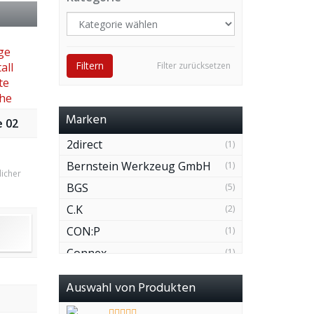
Filtern
Filter zurücksetzen
Marken
 02
2direct
(1)
Bernstein Werkzeug GmbH
(1)
licher
BGS
(5)
C.K
(2)
CON:P
(1)
Connex
(1)
eBoot
(1)
Auswahl von Produkten
Gedore
(1)