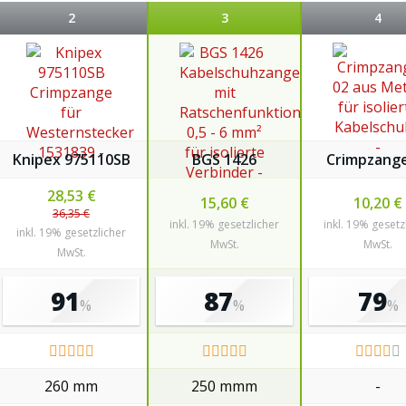
2
3
4
Knipex 975110SB
BGS 1426
Crimpzange
28,53 €
15,60 €
10,20 €
36,35 €
inkl. 19% gesetzlicher
inkl. 19% gesetz
inkl. 19% gesetzlicher
MwSt.
MwSt.
MwSt.
91
87
79
%
%
%
260 mm
250 mmm
-