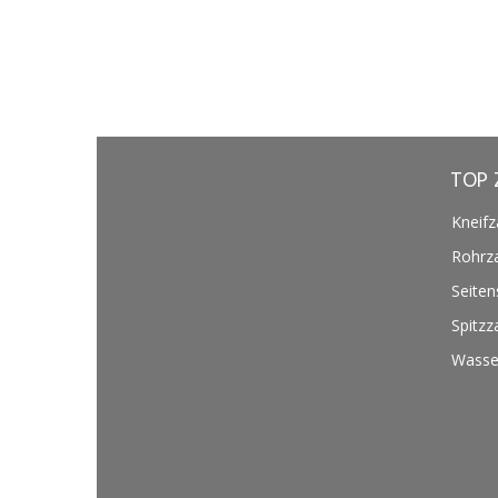
TOP 
Kneif
Rohrz
Seiten
Spitzz
Wasse